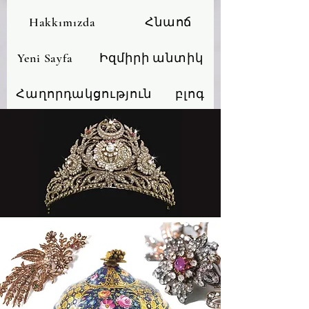
Hakkımızda
Հնաոճ
Yeni Sayfa
Իզմիրի անտիկ
Հաղորդակցություն
բլոգ