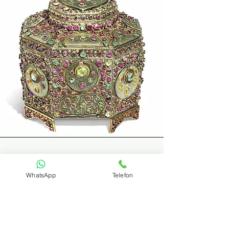
Հունական
WhatsApp
Telefon
ոսկերչության
վարպետներ