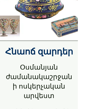
Հնաոճ զարդեր
Օսմանյան
ժամանակաշրջան
ի ոսկերչական
արվեստ