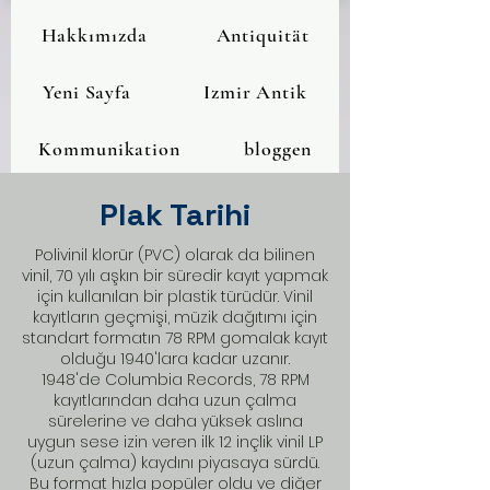
Hakkımızda
Antiquität
Yeni Sayfa
Izmir Antik
Kommunikation
bloggen
Plak Tarihi
Polivinil klorür (PVC) olarak da bilinen
vinil, 70 yılı aşkın bir süredir kayıt yapmak
için kullanılan bir plastik türüdür. Vinil
kayıtların geçmişi, müzik dağıtımı için
standart formatın 78 RPM gomalak kayıt
olduğu 1940'lara kadar uzanır.
1948'de Columbia Records, 78 RPM
kayıtlarından daha uzun çalma
sürelerine ve daha yüksek aslına
uygun sese izin veren ilk 12 inçlik vinil LP
(uzun çalma) kaydını piyasaya sürdü.
Bu format hızla popüler oldu ve diğer