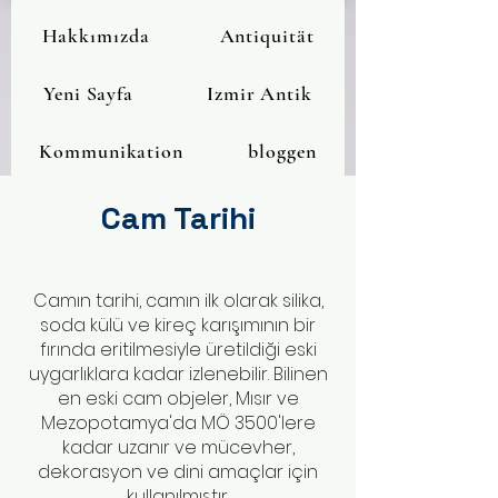
Hakkımızda
Antiquität
Yeni Sayfa
Izmir Antik
Kommunikation
bloggen
Cam Tarihi
Camın tarihi, camın ilk olarak silika,
soda külü ve kireç karışımının bir
fırında eritilmesiyle üretildiği eski
uygarlıklara kadar izlenebilir. Bilinen
en eski cam objeler, Mısır ve
Mezopotamya'da MÖ 3500'lere
kadar uzanır ve mücevher,
dekorasyon ve dini amaçlar için
kullanılmıştır.