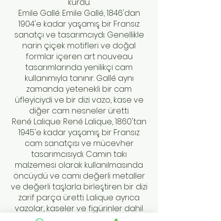
kurdu.
Emile Gallé: Emile Gallé, 1846'dan
1904'e kadar yaşamış bir Fransız
sanatçı ve tasarımcıydı. Genellikle
narin çiçek motifleri ve doğal
formlar içeren art nouveau
tasarımlarında yenilikçi cam
kullanımıyla tanınır. Gallé aynı
zamanda yetenekli bir cam
üfleyiciydi ve bir dizi vazo, kase ve
diğer cam nesneler üretti.
René Lalique: René Lalique, 1860'tan
1945'e kadar yaşamış bir Fransız
cam sanatçısı ve mücevher
tasarımcısıydı. Camın takı
malzemesi olarak kullanılmasında
öncüydü ve camı değerli metaller
ve değerli taşlarla birleştiren bir dizi
zarif parça üretti. Lalique ayrıca
vazolar, kaseler ve figürinler dahil
olmak üzere diğer formlarda camla