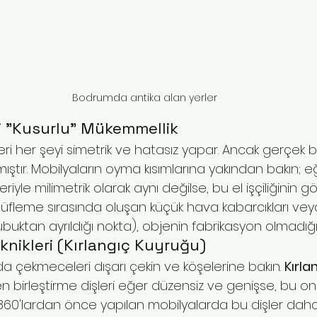
Bodrumda antika alan yerler
eki "Kusurlu" Mükemmellik
ri her şeyi simetrik ve hatasız yapar. Ancak gerçek bir
ıştır. Mobilyaların oyma kısımlarına yakından bakın; eğ
iyle milimetrik olarak aynı değilse, bu el işçiliğinin gö
üfleme sırasında oluşan küçük hava kabarcıkları vey
çubuktan ayrıldığı nokta), objenin fabrikasyon olmadığın
eknikleri (Kırlangıç Kuyruğu)
da çekmeceleri dışarı çekin ve köşelerine bakın. 
Kırla
len birleştirme dişleri eğer düzensiz ve genişse, bu onl
r. 1860'lardan önce yapılan mobilyalarda bu dişler dah