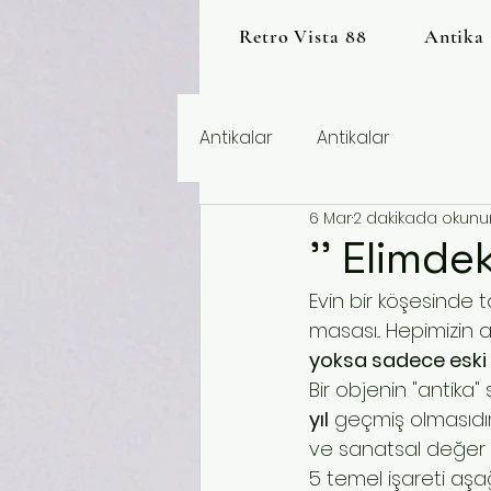
Retro Vista 88
Antika
Antikalar
Antikalar
6 Mar
2 dakikada okunu
'' Elimde
Evin bir köşesinde
masası... Hepimizin a
yoksa sadece eski 
Bir objenin "antika"
yıl
 geçmiş olmasıdır.
ve sanatsal değer de
5 temel işareti aşağ