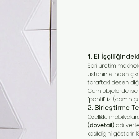
1. El İşçiliğind
Seri üretim makinele
ustanın elinden çıkm
taraftaki desen diğer
Cam objelerde ise 
"pontil" izi (camın 
2. Birleştirme T
Özellikle mobilyalar
(dovetail)
 adı veri
kesildiğini gösteri