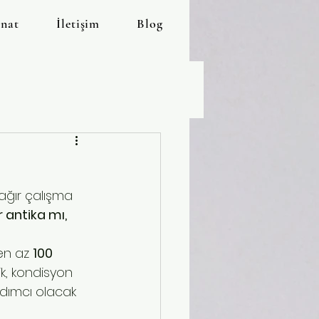
anat
İletişim
Blog
ağır çalışma 
 antika mı, 
en az 
100 
ik, kondisyon 
rdımcı olacak 