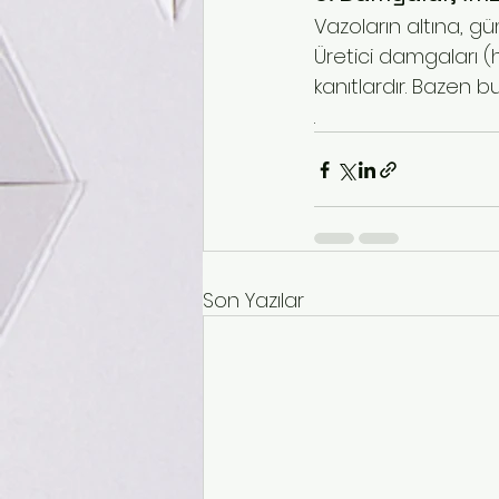
Vazoların altına, gü
Üretici damgaları (
kanıtlardır. Bazen b
.
Son Yazılar