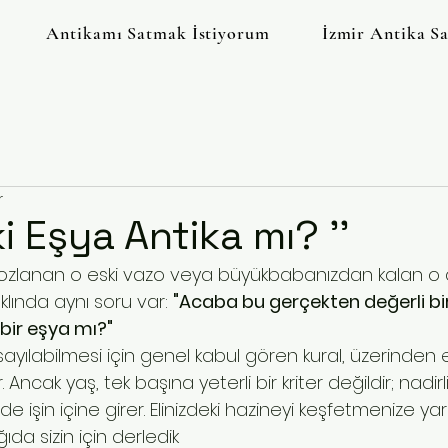
Antikamı Satmak İstiyorum
İzmir Antika S
r
ki Eşya Antika mı? ''
 tozlanan o eski vazo veya büyükbabanızdan kalan o 
klında aynı soru var: 
"Acaba bu gerçekten değerli bir
bir eşya mı?"
 sayılabilmesi için genel kabul gören kural, üzerinden 
 Ancak yaş, tek başına yeterli bir kriter değildir; nadirl
 işin içine girer. Elinizdeki hazineyi keşfetmenize ya
ıda sizin için derledik