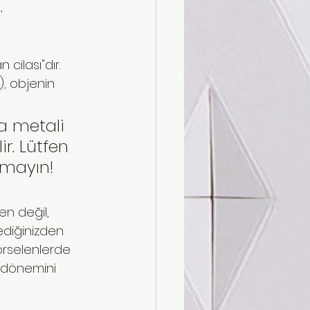
, 
cilası"dır. 
, objenin 
a metali 
r. Lütfen 
nmayın!
n değil, 
ediğinizden 
porselenlerde 
e dönemini 