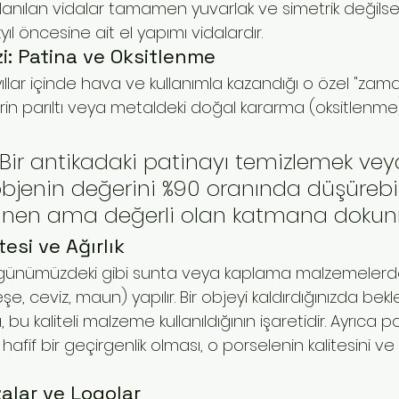
ullanılan vidalar tamamen yuvarlak ve simetrik değilse
l öncesine ait el yapımı vidalardır.
zi: Patina ve Oksitlenme
yıllar içinde hava ve kullanımla kazandığı o özel "zaman 
n parıltı veya metaldeki doğal kararma (oksitlenme)
 Bir antikadaki patinayı temizlemek vey
bjenin değerini %90 oranında düşürebili
örünen ama değerli olan katmana doku
esi ve Ağırlık
le günümüzdeki gibi sunta veya kaplama malzemelerde
 ceviz, maun) yapılır. Bir objeyi kaldırdığınızda bekl
 bu kaliteli malzeme kullanıldığının işaretidir. Ayrıca 
afif bir geçirgenlik olması, o porselenin kalitesini v
zalar ve Logolar