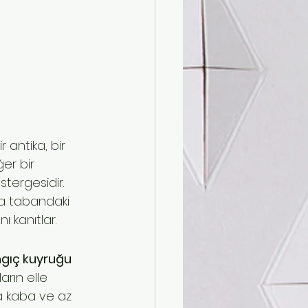
 antika, bir 
er bir 
stergesidir. 
a tabandaki 
ı kanıtlar.
ngıç kuyruğu 
arın elle 
a kaba ve az 