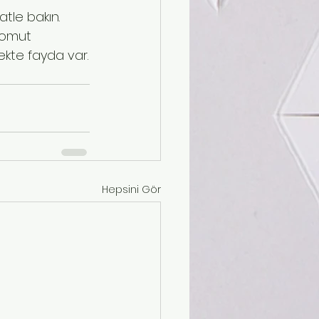
atle bakın. 
somut 
mekte fayda var.
Hepsini Gör