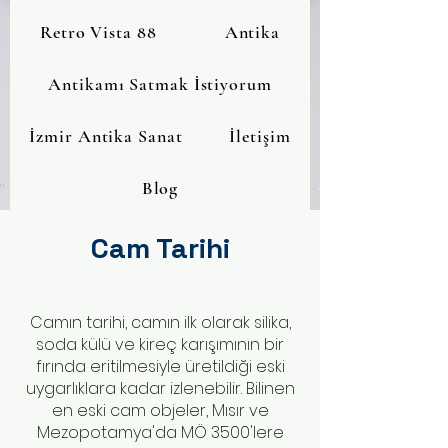
Retro Vista 88
Antika
Antikamı Satmak İstiyorum
İzmir Antika Sanat
İletişim
Blog
Cam Tarihi
Camın tarihi, camın ilk olarak silika,
soda külü ve kireç karışımının bir
fırında eritilmesiyle üretildiği eski
uygarlıklara kadar izlenebilir. Bilinen
en eski cam objeler, Mısır ve
Mezopotamya'da MÖ 3500'lere