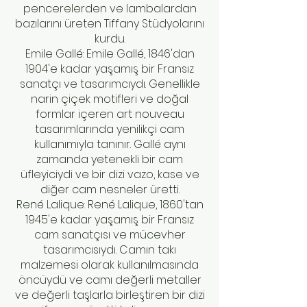
pencerelerden ve lambalardan
bazılarını üreten Tiffany Stüdyolarını
kurdu.
Emile Gallé: Emile Gallé, 1846'dan
1904'e kadar yaşamış bir Fransız
sanatçı ve tasarımcıydı. Genellikle
narin çiçek motifleri ve doğal
formlar içeren art nouveau
tasarımlarında yenilikçi cam
kullanımıyla tanınır. Gallé aynı
zamanda yetenekli bir cam
üfleyiciydi ve bir dizi vazo, kase ve
diğer cam nesneler üretti.
René Lalique: René Lalique, 1860'tan
1945'e kadar yaşamış bir Fransız
cam sanatçısı ve mücevher
tasarımcısıydı. Camın takı
malzemesi olarak kullanılmasında
öncüydü ve camı değerli metaller
ve değerli taşlarla birleştiren bir dizi