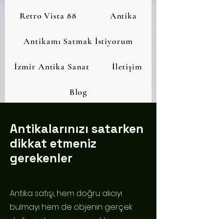
Retro Vista 88
Antika
Antikamı Satmak İstiyorum
İzmir Antika Sanat
İletişim
Blog
Antikalarınızı satarken
dikkat etmeniz
gerekenler
Antika satışı, hem doğru alıcıyı
bulmayı hem de objenin gerçek