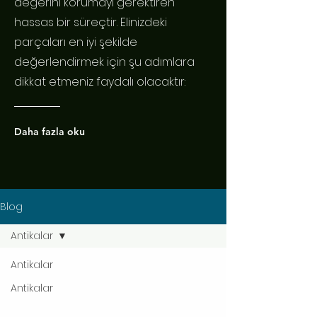
değerini korumayı gerektiren
hassas bir süreçtir. Elinizdeki
parçaları en iyi şekilde
değerlendirmek için şu adımlara
dikkat etmeniz faydalı olacaktır:
Daha fazla oku
Blog
Antikalar
Antikalar
Antikalar