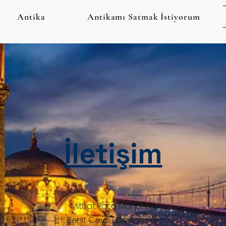
Antika
Antikamı Satmak İstiyorum
İletişim
Mithat Paşa Mahallesi
Şehit Ceysu Ceylan Sok