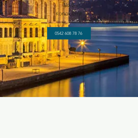
No 5
Konak İzmir
0542 608 78 76