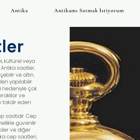
Antika
Antikamı Satmak İstiyorum
ler
i, kültürel veya
Antika saatler,
bilir ve altın,
n yapılabilir.
iği nedeniyle çok
raklılar ve
ı takdir eden
ep saatidir. Cep
ellikle güvenilir
ciler ve diğer
ka cep saatleri,