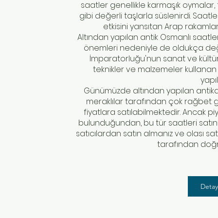
saatler genellikle karmaşık oymalar, t
gibi değerli taşlarla süslenirdi. Saatl
etkisini yansıtan Arap rakamları
Altından yapılan antik Osmanlı saatleri
önemleri nedeniyle de oldukça değer
İmparatorluğu'nun sanat ve kültür
teknikler ve malzemeler kullanan
yapıl
Günümüzde altından yapılan antika 
meraklılar tarafından çok rağbet
fiyatlara satılabilmektedir. Ancak p
bulunduğundan, bu tür saatleri satın a
satıcılardan satın almanız ve olası sat
tarafından doğru
Detayl