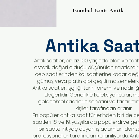
İstanbul İzmir Antik
Antika Saat
Antik saatler, en az 100 yaşında olan ve tarih
estetik değeri olduğu düşünülen saatlerdir. 
cep saatlerinden kol saatlerine kadar değişe
gümüş veya platin gibi çeşitli malzemelerde
Antika saatler, işçiliği, tarihi önemi ve nadirl
değerlidir. Genellikle koleksiyoncular, me
geleneksel saatlerin sanatını ve tasarımın
kişiler tarafından aranır.
En popüler antika saat türlerinden biri de c
saatleri 18. ve 19. yüzyıllarda popülerdi ve gen
bir saate ihtiyaç duyan iş adamları, deniz
profesyoneller tarafından kullanılıyordu. Anti