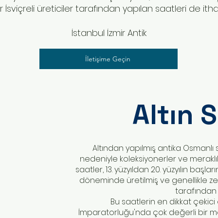
 İsviçreli üreticiler tarafından yapılan saatleri de ithal
İstanbul İzmir Antik
İletişime Geçin
Altın 
Altından yapılmış antika Osmanlı sa
nedeniyle koleksiyonerler ve meraklı
saatler, 13. yüzyıldan 20. yüzyılın baş
döneminde üretilmiş ve genellikle zeng
tarafından y
Bu saatlerin en dikkat çekici 
İmparatorluğu'nda çok değerli bir malz