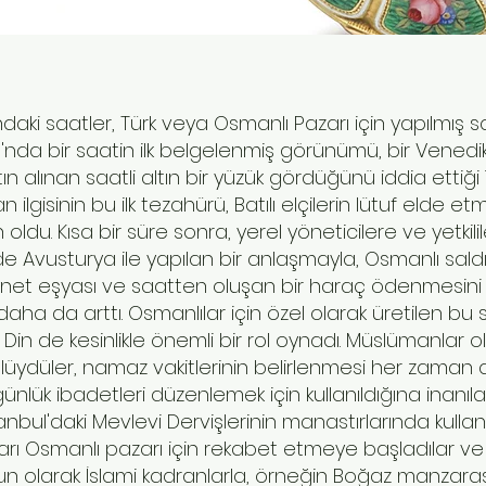
ki saatler, Türk veya Osmanlı Pazarı için yapılmış saa
da bir saatin ilk belgelenmiş görünümü, bir Venedikli
 alınan saatli altın bir yüzük gördüğünü iddia ettiği 
 ilgisinin bu ilk tezahürü, Batılı elçilerin lütuf elde 
du. Kısa bir süre sonra, yerel yöneticilere ve yetkilil
'de Avusturya ile yapılan bir anlaşmayla, Osmanlı saldır
ynet eşyası ve saatten oluşan bir haraç ödenmesini
daha da arttı. Osmanlılar için özel olarak üretilen bu
ı. Din de kesinlikle önemli bir rol oynadı. Müslümanla
düler, namaz vakitlerinin belirlenmesi her zaman dini li
ünlük ibadetleri düzenlemek için kullanıldığına inan
anbul'daki Mevlevi Dervişlerinin manastırlarında kullanılmı
aları Osmanlı pazarı için rekabet etmeye başladılar ve 
un olarak İslami kadranlarla, örneğin Boğaz manzarasın