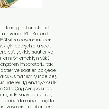
tlerin güzel örnekleridir.
nin Venedik'te Sultan I.
1531 yılına dayanmaktadır.
etmek için padişahlara saat
ere eşit şekilde saatler ve
ılarını önlemek için yüklü
 öngören imparatorluktaki
 saatler ve saatler, bölgede
r olarak Osmanlılar günde beş
derleri ilgilendiriyordu. İlk
ılan Orta Çağ Avrupa'sında
ştır. 18. yüzyılda İsviçreli,
İstanbul'da şubeler açtılar.
ı veya dini motifleri tasvir