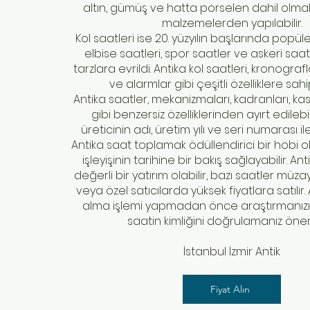
altın, gümüş ve hatta porselen dahil olmak
malzemelerden yapılabilir.
Kol saatleri ise 20. yüzyılın başlarında popül
elbise saatleri, spor saatler ve askeri saatl
tarzlara evrildi. Antika kol saatleri, kronografl
ve alarmlar gibi çeşitli özelliklere sahip
Antika saatler, mekanizmaları, kadranları, kas
gibi benzersiz özelliklerinden ayırt edilebil
üreticinin adı, üretim yılı ve seri numarası ile
Antika saat toplamak ödüllendirici bir hobi o
işleyişinin tarihine bir bakış sağlayabilir. An
değerli bir yatırım olabilir, bazı saatler mü
veya özel satıcılarda yüksek fiyatlara satılır.
alma işlemi yapmadan önce araştırmanız
saatin kimliğini doğrulamanız önem
İstanbul İzmir Antik
Fiyat Alın