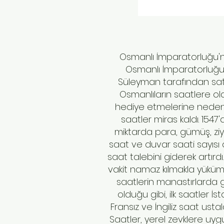
Osmanlı İmparatorluğu'nda
Osmanlı İmparatorluğu'n
Süleyman tarafından satın
Osmanlıların saatlere olan
hediye etmelerine neden ol
saatler miras kaldı. 1547
miktarda para, gümüş, zi
saat ve duvar saati sayısı 
saat talebini giderek artırd
vakit namaz kılmakla yükümlüy
saatlerin manastırlarda g
olduğu gibi, ilk saatler İst
Fransız ve İngiliz saat ust
Saatler, yerel zevklere uyg