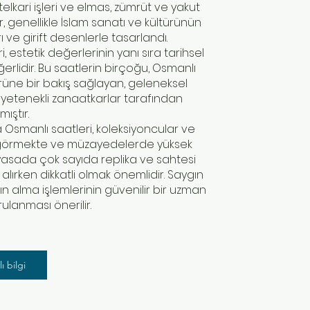
elkari işleri ve elmas, zümrüt ve yakut
er, genellikle İslam sanatı ve kültürünün
 ve girift desenlerle tasarlandı.
, estetik değerlerinin yanı sıra tarihsel
lidir. Bu saatlerin birçoğu, Osmanlı
üne bir bakış sağlayan, geleneksel
 yetenekli zanaatkarlar tarafından
mıştır.
Osmanlı saatleri, koleksiyoncular ve
 görmekte ve müzayedelerde yüksek
iyasada çok sayıda replika ve sahtesi
lırken dikkatli olmak önemlidir. Saygın
ın alma işlemlerinin güvenilir bir uzman
lanması önerilir.
ı bilgi