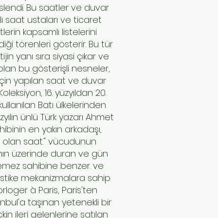
endi. Bu saatler ve duvar
lı saat ustaları ve ticaret
rin kapsamlı listelerini
ği törenleri gösterir. Bu tür
in yanı sıra siyasi çıkar ve
lan bu gösterişli nesneler,
için yapılan saat ve duvar
oleksiyon, 16. yüzyıldan 20.
llanılan Batı ülkelerinden
yılın ünlü Türk yazarı Ahmet
ibinin en yakın arkadaşı,
t olan saat." vücudunun
ının üzerinde duran ve gün
stemez sahibine benzer. ve
istike mekanizmalara sahip
orloger à Paris, Paris'ten
nbul'a taşınan yetenekli bir
n ileri gelenlerine satılan