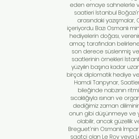
eden emaye sahnelerle ve
saatleri İstanbul Boğazı'n
arasındaki yazışmalar, 
içeriyordu. Bazı Osmanlı miny
hediyelerin doğası, verenin 
amaç tarafından belirlenen
son derece süslenmiş ve d
saatlerinin örnekleri İstan
yüzyılın başına kadar uza
birçok diplomatik hediye ve
Hamdi Tanpynar, Saatleri
bileğinde nabzının rit
sıcaklığıyla ısınan ve or
dediğimiz zaman diliminin
onun gibi düşünmeye ve ya
olabilir, ancak güzellik 
Breguet'nin Osmanlı İmparat
saatçi olan Le Roy veya Le