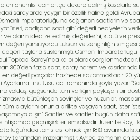
 en önemlisi cömertçe dekore edilmiş kasalarla süsl
daki saraylarda yaygın bir özellik haline geldi. Avrupa
Osmanlı İmparatorluğu'na sağlanan saatlerin ve saatle
atürleri, padişaha saat gibi değerli hediyelerin verildi
ve alanın idealize edilmiş değerlerini, statü ve prestij
 değeri yansıtıyordu. Lüksün ve zenginliğin simgesi o
eğerli taşlarla süslenmişti. Osmanlı İmparatorluğu 
bul Topkapı Sarayı'nda kalıcı olarak sergilenmektedir. K
nan 300'den fazla saat, saray harem ve kasırlarında ku
 en değerli parçalar hazinede saklanmaktadır. 20. yüz
 Ayarlama Enstitüsü adlı romanında şöyle yazar: "Sah
mine yoldaş, göğsünde tüm varlığını paylaşan bir dos
ganizmasıyla bütünleşen sevinçler ve hüzünler, masas
 tüm olaylarını onunla birlikte yaşayan saat, ister i
şamaya alışın." Saatler ve saatler bugün daha sof
ve ihtişamda geçmişinkiler emsalsizdir. Julien Le Roy, H
orluğu'ndaki temsilcisi olmak için 1810 civarında İsta
roy tarafından imzalanmıştır. Ayrıca, zamanın en seçki