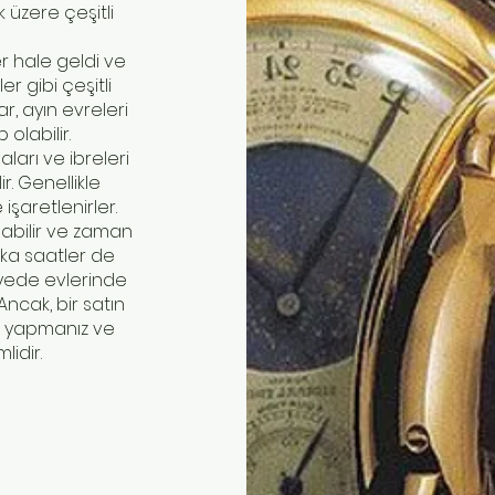
 üzere çeşitli
er hale geldi ve
er gibi çeşitli
ar, ayın evreleri
 olabilir.
aları ve ibreleri
ir. Genellikle
 işaretlenirler.
labilir ve zaman
tika saatler de
zayede evlerinde
 Ancak, bir satın
ı yapmanız ve
lidir.