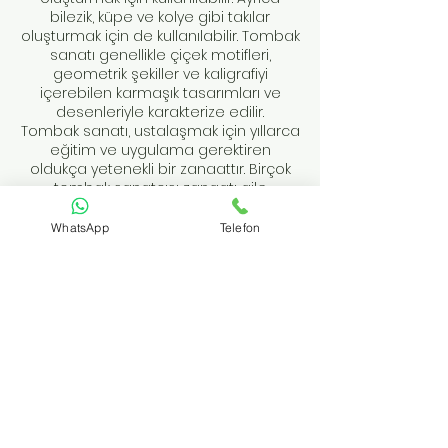
bilezik, küpe ve kolye gibi takılar
oluşturmak için de kullanılabilir. Tombak
sanatı genellikle çiçek motifleri,
geometrik şekiller ve kaligrafiyi
içerebilen karmaşık tasarımları ve
desenleriyle karakterize edilir.
Tombak sanatı, ustalaşmak için yıllarca
eğitim ve uygulama gerektiren
oldukça yetenekli bir zanaattır. Birçok
tombak sanatçısı zanaatı aile
üyelerinden veya usta zanaatkarların
yanında çıraklık yoluyla öğrenir.
WhatsApp
Telefon
Günümüzde tombak sanatı, Osmanlı
kültürel mirasının önemli bir parçası
olmaya devam etmekte ve güzelliği ve
işçiliği ile dünya çapında hayranlık
uyandırmaktadır.
İletişime geç