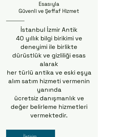
Esasıyla
Güvenli ve Şeffaf Hizmet
İstanbul İzmir Antik
40 yıllık bilgi birikimi ve
deneyimi ile birlikte
dürüstlük ve gizliliği esas
alarak
her türlü antika ve eski eşya
alım satım hizmeti vermenin
yanında
ücretsiz danışmanlık ve
değer belirleme hizmetleri
vermektedir.
İletişim