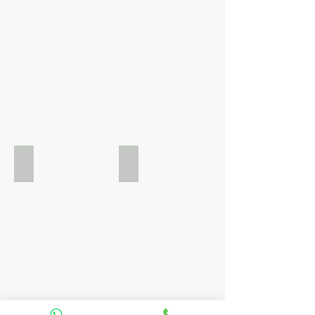
Antika-Yağlık-İşleme-Örtü
Antika Opalin Lamba