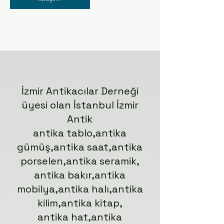
İzmir Antikacılar Derneği
üyesi olan İstanbul İzmir
Antik
antika tablo,antika
gümüş,antika saat,antika
porselen,antika seramik,
antika bakır,antika
mobilya,antika halı,antika
kilim,antika kitap,
antika hat,antika