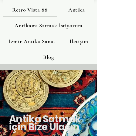
Retro Vista 88
Antika
Antikamı Satmak İstiyorum
İzmir Antika Sanat
İletişim
Blog
Antika Satmak
için Bize Ulaşın