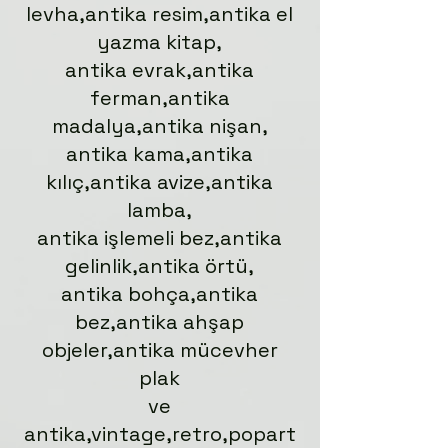
levha,antika resim,antika el
yazma kitap,
antika evrak,antika
ferman,antika
madalya,antika nişan,
antika kama,antika
kılıç,antika avize,antika
lamba,
antika işlemeli bez,antika
gelinlik,antika örtü,
antika bohça,antika
bez,antika ahşap
objeler,antika mücevher
plak
ve
antika,vintage,retro,popart