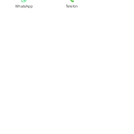
WhatsApp
Telefon
Antika Tombak İbrik
Antika Semaver