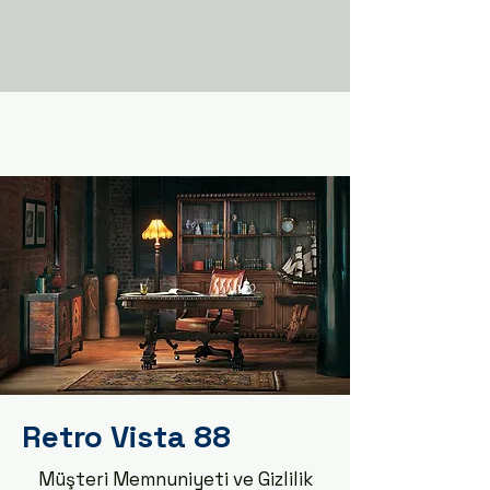
Retro Vista 88
Müşteri Memnuniyeti ve Gizlilik