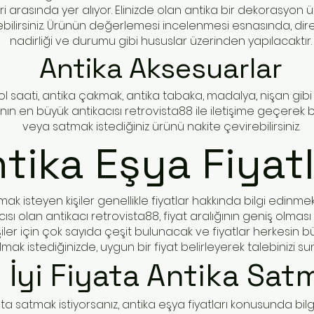
 arasında yer alıyor. Elinizde olan antika bir dekorasyon ür
çebilirsiniz. Ürünün değerlemesi incelenmesi esnasında, dir
nadirliği ve durumu gibi hususlar üzerinden yapılacaktır.
A
ntika Aksesuarlar
kol saati, antika çakmak, antika tabaka, madalya, nişan gib
'nın en büyük antikacısı retrovista88 ile iletişime geçerek 
veya satmak istediğiniz ürünü nakite çevirebilirsiniz.
tika Eşya Fiyatl
ak isteyen kişiler genellikle fiyatlar hakkında bilgi edinmek
ısı olan antikacı retrovista88, fiyat aralığının geniş olması 
şiler için çok sayıda çeşit bulunacak ve fiyatlar herkesin 
lmak istediğinizde, uygun bir fiyat belirleyerek talebinizi suna
 İyi Fiyata Antika Sat
yata satmak istiyorsanız, antika eşya fiyatları konusunda bilg