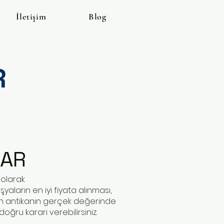
İletişim
Blog
R
LAR
 olarak
aların en iyi fiyata alınması,
ın antikanın gerçek değerinde
ğru kararı verebilirsiniz.