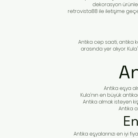
dekorasyon ürünleri
retrovista88 ile iletişime ge
Antika cep saati, antika 
arasında yer alıyor. Kula
An
Antika eşya alm
Kula'nın en büyük antikac
Antika almak isteyen ki
Antika a
En
Antika eşyalarınızı en iyi fi