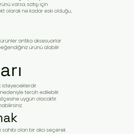
ünü varsa, satışı için
ekt olarak ne kadar eski olduğu,
i ürünler antika aksesuarlar
beğendiğiniz ürünü alabilir
arı
 isteyeceklerdir.
nedeniyle tercih edilebilir.
bütçesine uygun olacaktır.
bilirsiniz.
mak
i sahibi olan bir alıcı seçerek