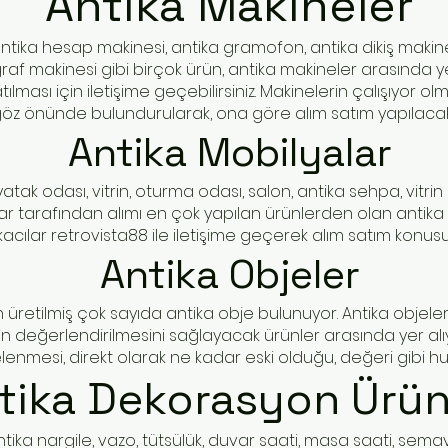
Antika Makineler
ntika hesap makinesi, antika gramofon, antika dikiş makinesi
ğraf makinesi gibi birçok ürün, antika makineler arasında ye
satılması için iletişime geçebilirsiniz. Makinelerin çalışıyor
öz önünde bulundurularak, ona göre alım satım yapılacakt
Antika Mobilyalar
atak odası, vitrin, oturma odası, salon, antika sehpa, vitrin
lar tarafından alımı en çok yapılan ürünlerden olan antika m
ikacılar retrovista88 ile iletişime geçerek alım satım konusun
Antika Objeler
üretilmiş çok sayıda antika obje bulunuyor. Antika objeler,
in değerlendirilmesini sağlayacak ürünler arasında yer alıyo
lenmesi, direkt olarak ne kadar eski olduğu, değeri gibi hus
tika
Dekorasyon Ürün
ika nargile, vazo, tütsülük, duvar saati, masa saati, semave