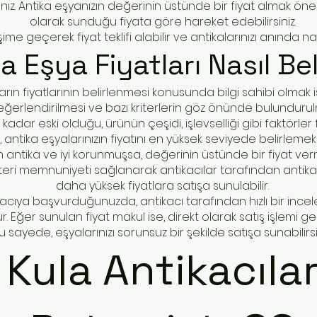
nız. Antika eşyanızın değerinin üstünde bir fiyat almak önem
olarak sunduğu fiyata göre hareket edebilirsiniz.
şime geçerek fiyat teklifi alabilir ve antikalarınızı anında nak
ka Eşya Fiyatları Nasıl Bel
arın fiyatlarının belirlenmesi konusunda bilgi sahibi olmak i
eğerlendirilmesi ve bazı kriterlerin göz önünde bulunduru
adar eski olduğu, ürünün çeşidi, işlevselliği gibi faktörler
ar, antika eşyalarınızın fiyatını en yüksek seviyede belirlem
n antika ve iyi korunmuşsa, değerinin üstünde bir fiyat ve
teri memnuniyeti sağlanarak antikacılar tarafından antika
daha yüksek fiyatlara satışa sunulabilir.
ikacıya başvurduğunuzda, antikacı tarafından hızlı bir incel
r. Eğer sunulan fiyat makul ise, direkt olarak satış işlemi gerç
u sayede, eşyalarınızı sorunsuz bir şekilde satışa sunabilirsi
Kula
Antikacıla