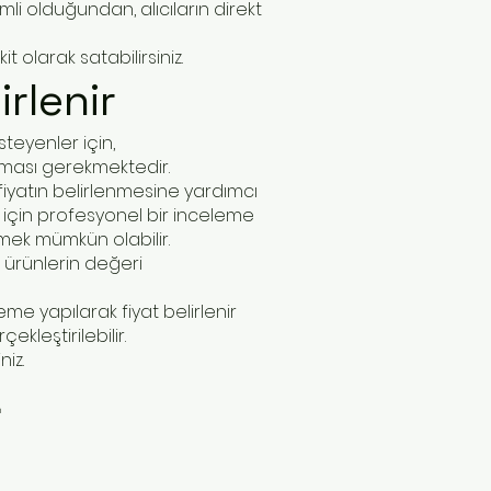
li olduğundan, alıcıların direkt
it olarak satabilirsiniz.
irlenir
steyenler için,
lması gerekmektedir.
 fiyatın belirlenmesine yardımcı
ek için profesyonel bir inceleme
rmek mümkün olabilir.
 ürünlerin değeri
eme yapılarak fiyat belirlenir
ekleştirilebilir.
niz.
r