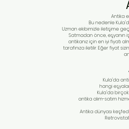
Antika e
Bu nedenle Kula'd
Uzman ekibimizle iletişime g
Satmadan önce, eşyanın işl
antikanız için en iyi fiyatı
tarafınıza iletilir. Eğer fiyat
an
Kula'da anti
hangi eşyalar
Kula'da birçok
antika alım-satım hizme
Antika dünyası keşfedil
Retrovista