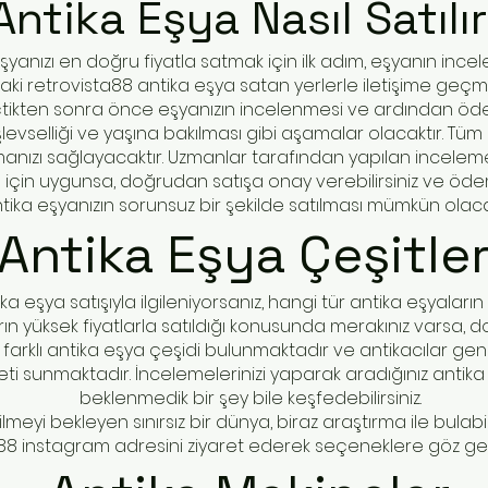
Antika Eşya Nasıl Satılı
şyanızı en doğru fiyatla satmak için ilk adım, eşyanın incel
aki retrovista88 antika eşya satan yerlerle iletişime geç
eçtikten sonra önce eşyanızın incelenmesi ve ardından öd
evselliği ve yaşına bakılması gibi aşamalar olacaktır. Tü
 almanızı sağlayacaktır. Uzmanlar tarafından yapılan incelem
 sizin için uygunsa, doğrudan satışa onay verebilirsiniz ve öd
tika eşyanızın sorunsuz bir şekilde satılması mümkün olacak
Antika Eşya Çeşitler
ka eşya satışıyla ilgileniyorsanız, hangi tür antika eşyaların
ın yüksek fiyatlarla satıldığı konusunda merakınız varsa, d
 farklı antika eşya çeşidi bulunmaktadır ve antikacılar gen
ti sunmaktadır. İncelemelerinizi yaparak aradığınız antika 
beklenmedik bir şey bile keşfedebilirsiniz.
meyi bekleyen sınırsız bir dünya, biraz araştırma ile bulabi
88 instagram adresini ziyaret ederek seçeneklere göz gezdi