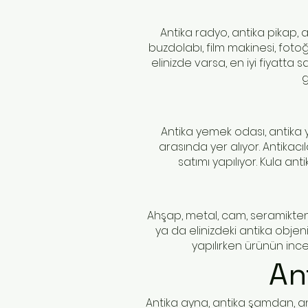
Antika radyo, antika pikap, a
buzdolabı, film makinesi, foto
elinizde varsa, en iyi fiyatta 
g
Antika yemek odası, antika y
arasında yer alıyor. Antikacı
satımı yapılıyor. Kula ant
Ahşap, metal, cam, seramikten 
ya da elinizdeki antika objen
yapılırken ürünün ince
An
Antika ayna, antika şamdan, ant