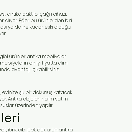
, antika daktilo, çağrı cihazı,
r alıyor. Eğer bu ürünlerden biri
 olması ya da ne kadar eski olduğu
ır.
 gibi ürünler antika mobilyalar
obilyaların en iyi fiyatta alım
da avantajlı çıkabilirsiniz.
 evinize şık bir dokunuş katacak
r. Antika objelerin alım satımı
uslar üzerinden yapılır.
leri
r, ibrik gibi pek çok ürün antika