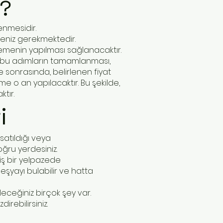
r?
enmesidir.
meniz gerekmektedir.
emenin yapılması sağlanacaktır.
m bu adımların tamamlanması,
e sonrasında, belirlenen fiyat
eme o an yapılacaktır. Bu şekilde,
tır.
i
 satıldığı veya
oğru yerdesiniz.
iş bir yelpazede
eşyayı bulabilir ve hatta
leceğiniz birçok şey var.
rebilirsiniz.